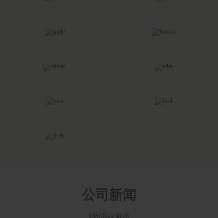
他们回来了！昔日欧洲劲旅4年后重返顶级联赛
2016-04-06
曝穆帅受够了！逼曼联签约 他不想被范加尔耍
2016-04-06
NBA选秀改革双方向，老三届成绝响
2015-12-06
男篮热身计划：5月VS澳洲6月战马其顿7月赴美
2016-05-02
内线小将强悍防守获比帅点赞：一战可见他未来
公司新闻
2016-04-06
副标题副标题