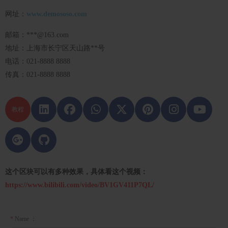
2016-04-06
网址：
www.demososo.com
他们回来了！昔日欧洲劲旅4年后重返顶级联赛
邮箱：***@163.com
2016-04-06
地址：上海市长宁区天山路**号
电话：021-8888 8888
曝穆帅受够了！逼曼联签约 他不想被范加尔耍
传真：021-8888 8888
2016-04-06
NBA选秀改革双方向，老三届成绝响
教程
2015-12-06
男篮热身计划：5月VS澳洲6月战马其顿7月赴美
2016-05-02
内线小将强悍防守获比帅点赞：一战可见他未来
这个区块可以有多种效果，具体看这个视频：
2016-04-06
https://www.bilibili.com/video/BV1GV411P7QL/
火牛爵最后5场解析:小牛关键2战 休城能5连胜?
2016-04-06
*
Name ：