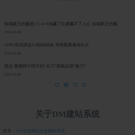
火牛爵最后5场解析:小牛关键2战 休城能5连胜?
2016-04-06
洛城新王的尴尬!25+4+8他赢了比赛赢不了人心 洛城新王的尴
2016-04-06
尬!25+4+8他赢了比赛赢不了人心
14中5却无碍这4.9秒的绝杀 邓肯眼看着他长大
2016-04-06
观点:鲁能阵中找不到“尖刀”那就必须“换刀”
2016-04-06
1
2
3
4
马刺险胜爵士义助火箭 威少三双雷霆轻取掘金
2016-04-06
国米未来还有大咖！马竞铁帅亲承早晚回来执教
关于DM建站系统
2016-04-06
国米动手!和中超抢曼城天王 年薪500万PK2500万
联系：
DM企业建站企业建站系统